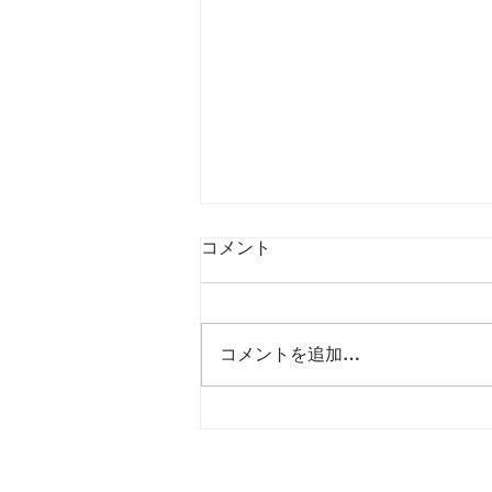
コメント
コメントを追加…
利根運河周辺神社・寺MAP＆
初日の出スポット