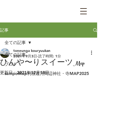
記事
全ての記事
toneunga kouryuukan
全ての記事
2021年9月3日
読了時間: 1分
ひんや〜りスイーツMap
ブログ
更新日：
2021年12月18日
sampoMap利根運河周辺神社・寺MAP2025