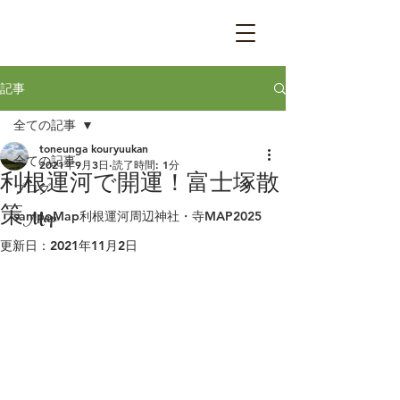
記事
全ての記事
toneunga kouryuukan
全ての記事
2021年9月3日
読了時間: 1分
利根運河で開運！富士塚散
ブログ
策Map
sampoMap利根運河周辺神社・寺MAP2025
更新日：
2021年11月2日